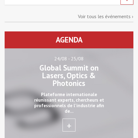
Voir tous les événements ›
AGENDA
24/08 - 25/08
Global Summit on
Lasers, Optics &
Photonics
Plateforme internationale
réunissant experts, chercheurs et
professionnels de l’industrie afin
de...
+