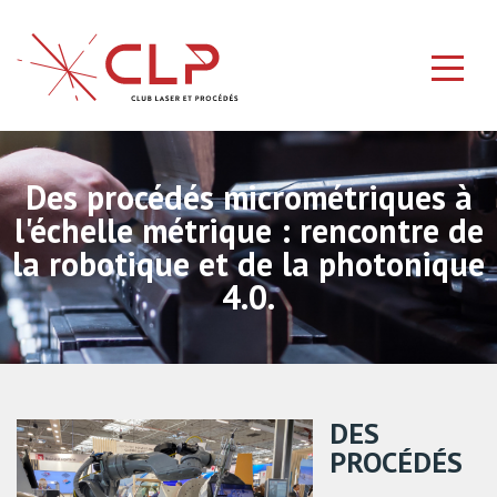
Des procédés micrométriques à
l'échelle métrique : rencontre de
la robotique et de la photonique
4.0.
DES
PROCÉDÉS