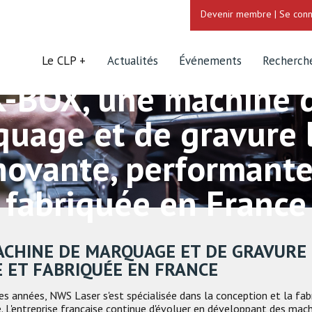
Devenir membre
|
Se conn
Le CLP
Actualités
Événements
Recherch
K-BOX, une machine 
uage et de gravure 
novante, performante
fabriquée en France
MACHINE DE MARQUAGE ET DE GRAVURE
ET FABRIQUÉE EN FRANCE
res années, NWS Laser s'est spécialisée dans la conception et la fa
e. L'entreprise française continue d'évoluer en développant des mac