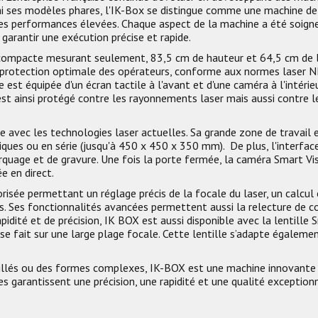
mi ses modèles phares, l'IK-Box se distingue comme une machine de
es performances élevées. Chaque aspect de la machine a été soigne
t garantir une exécution précise et rapide.
ompacte mesurant seulement, 83,5 cm de hauteur et 64,5 cm de lar
 protection optimale des opérateurs, conforme aux normes laser
 est équipée d'un écran tactile à l'avant et d'une caméra à l'intéri
 est ainsi protégé contre les rayonnements laser mais aussi contre l
 avec les technologies laser actuelles. Sa grande zone de travail e
ues ou en série (jusqu'à 450 x 450 x 350 mm). De plus, l'interface c
uage et de gravure. Une fois la porte fermée, la caméra Smart Vis
e en direct.
sée permettant un réglage précis de la focale du laser, un calcul 
 Ses fonctionnalités avancées permettent aussi la relecture de c
pidité et de précision, IK BOX est aussi disponible avec la lentill
l se fait sur une large plage focale. Cette lentille s’adapte égalem
aillés ou des formes complexes, IK-BOX est une machine innovante 
 garantissent une précision, une rapidité et une qualité exceptionn