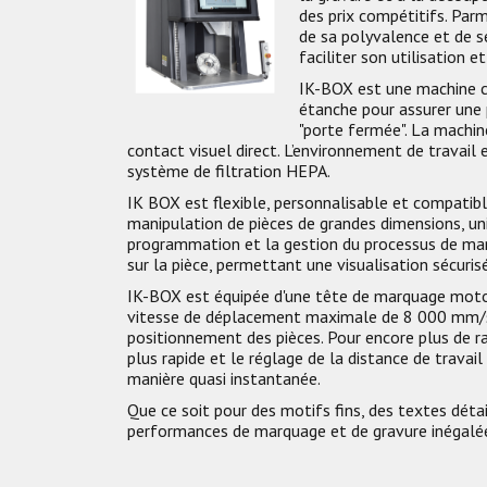
des prix compétitifs. Par
de sa polyvalence et de s
faciliter son utilisation e
IK-BOX est une machine c
étanche pour assurer une
"porte fermée". La machine
contact visuel direct. L’environnement de travail
système de filtration HEPA.
IK BOX est flexible, personnalisable et compatible
manipulation de pièces de grandes dimensions, uniq
programmation et la gestion du processus de marq
sur la pièce, permettant une visualisation sécurisé
IK-BOX est équipée d'une tête de marquage motori
vitesse de déplacement maximale de 8 000 mm/s.
positionnement des pièces. Pour encore plus de ra
plus rapide et le réglage de la distance de travai
manière quasi instantanée.
Que ce soit pour des motifs fins, des textes dét
performances de marquage et de gravure inégalées