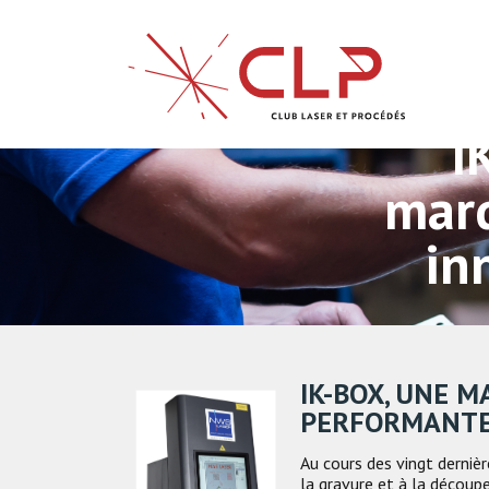
I
marq
in
IK-BOX, UNE 
PERFORMANTE 
Au cours des vingt derniè
la gravure et à la découp