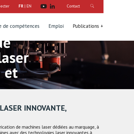
ecter
FR
|
EN
Contact
e de compétences
Emploi
Publications
de
laser
 et
 LASER INNOVANTE,
brication de machines laser dédiées au marquage, à
hines avec des technologies laser innovantes à