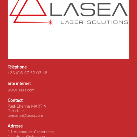
Téléphone
+33 (0)5 47 50 03 48
Site internet
www.lasea.com
Contact
Paul-Etienne MARTIN
Directeur
pemartin@lasea.com
Adresse
11 Avenue de Canteranne,
Cité de la Photonique