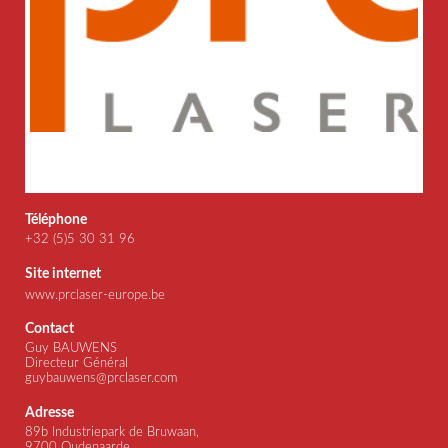
Téléphone
+32 (5)5 30 31 96
Site internet
www.prclaser-europe.be
Contact
Guy BAUWENS
Directeur Général
guybauwens@prclaser.com
Adresse
89b Industriepark de Bruwaan,
9700 Oudenaarde