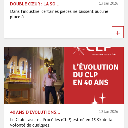
DOUBLE CŒUR : LA SOUS-TRAITANCE INDUSTRIELLE EN SOUDAGE LASER ISSUE DE L’EXPERTISE D’IREPA LASER
13 Jan 2026
Dans l’industrie, certaines pièces ne laissent aucune
place à...
+
40 ANS D’ÉVOLUTIONS MAJEURES : COMMENT LE CLP S’EST TRANSFORMÉ AU FIL DES DÉCENNIES
12 Jan 2026
Le Club Laser et Procédés (CLP) est né en 1985 de la
volonté de quelques...