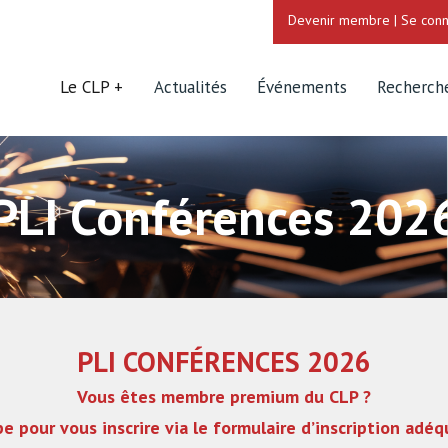
Devenir membre
|
Se conn
Le CLP
Actualités
Événements
Recherch
PLI Conférences 202
PLI CONFÉRENCES 2026
Vous êtes membre premium du CLP ?
pe pour vous inscrire via le formulaire d’inscription adéq