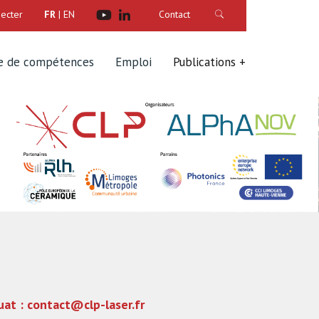
ecter
FR
|
EN
Contact
e de compétences
Emploi
Publications
6
uat : contact@clp-laser.fr